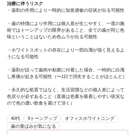
治療に伴うリスク
・薬剤の作用により一時的に知覚過敏の症状が出る可能性
・歯の特徴により作用には個人差が生じやすく、一度の施
術ではトーンアップの限界があること、全ての歯が同じ色
味ということはないため色ムラが出る可能性
・ホワイトスポットの存在により一部白濁が強く見えるよ
うになる可能性
・薬剤が誤って歯肉や粘膜に付着した場合、一時的に白濁
し疼痛が起きる可能性（〜1日で消失することがほとんど）
・永久的な処置ではなく、生活習慣などの個人差によって
色戻りが必ずあること（直後は色素を吸着しやすい状況な
ので色の濃い飲食を避けて頂く）
40代
9トーンアップ
オフィスホワイトニング
歯の黄ばみが気になる