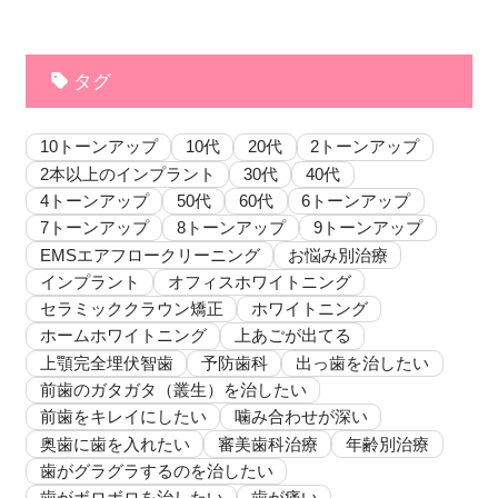
タグ
10トーンアップ
10代
20代
2トーンアップ
2本以上のインプラント
30代
40代
4トーンアップ
50代
60代
6トーンアップ
7トーンアップ
8トーンアップ
9トーンアップ
EMSエアフロークリーニング
お悩み別治療
インプラント
オフィスホワイトニング
セラミッククラウン矯正
ホワイトニング
ホームホワイトニング
上あごが出てる
上顎完全埋伏智歯
予防歯科
出っ歯を治したい
前歯のガタガタ（叢生）を治したい
前歯をキレイにしたい
噛み合わせが深い
奥歯に歯を入れたい
審美歯科治療
年齢別治療
歯がグラグラするのを治したい
歯がボロボロを治したい
歯が痛い