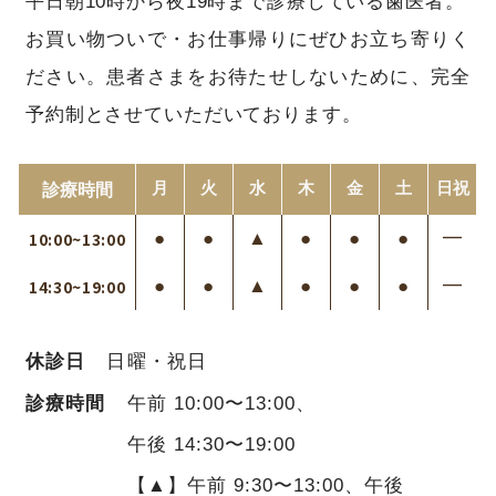
平日朝10時から夜19時まで診療している歯医者。
お買い物ついで・お仕事帰りにぜひお立ち寄りく
ださい。
患者さまをお待たせしないために、完全
予約制とさせていただいております。
月
火
水
木
金
土
日
祝
診療時間
●
●
▲
●
●
●
━
10:00~13:00
●
●
▲
●
●
●
━
14:30~19:00
休診日
日曜・祝日
診療時間
午前 10:00〜13:00、
午後 14:30〜19:00
【▲】午前 9:30〜13:00、午後