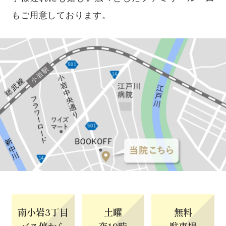
もご用意しております。
南小岩
3
丁目
土曜
無料
バス停から
夜19時
駐車場