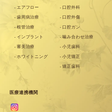
エアフロー
口腔外科
歯周病治療
口腔外傷
根管治療
口腔ガン
インプラント
噛み合わせ治療
審美治療
小児歯科
ホワイトニング
小児矯正
矯正歯科
医療連携機関