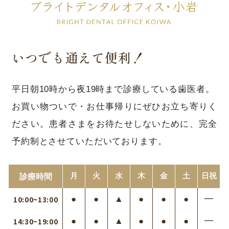
いつでも通えて便利！
平日朝10時から夜19時まで診療している歯医者。
お買い物ついで・お仕事帰りにぜひお立ち寄りく
ださい。
患者さまをお待たせしないために、完全
予約制とさせていただいております。
月
火
水
木
金
土
日
祝
診療時間
●
●
▲
●
●
●
━
10:00~13:00
●
●
▲
●
●
●
━
14:30~19:00