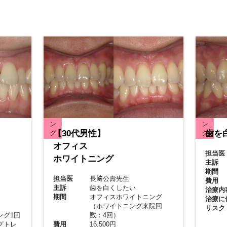
オ
ホ
オ
ホ
フ
ワ
フ
ワ
ィ
イ
ィ
イ
ス
ト
ス
ト
ホ
ニ
ホ
ニ
ワ
ン
ワ
ン
イ
グ
イ
グ
ト
ト
ニ
ニ
ン
ン
【30代男性】
歯を
グ
グ
オフィス
担当医
ホワイトニング
主訴
期間
担当医
長﨑公壽先生
費用
主訴
歯を白くしたい
治療内
期間
オフィスホワイトニング
治療に
（ホワイトニング来院回
リスク
ング1回
数：4回）
グトレ
費用
16,500円