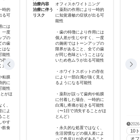
治療内容
オフィスホワイトニング
一時的
治療に伴う
・薬剤の作用により一時的
出る可
リスク
に知覚過敏の症状が出る可
能性
用には
、一度
・歯の特徴により作用には
ップの
個人差が生じやすく、一度
ての歯
の施術ではトーンアップの
とはな
限界があること、全ての歯
可能性
が同じ色味ということはな
の存在
いため色ムラが出る可能性
く見え
・ホワイトスポットの存在
や粘膜
により一部白濁が強く見え
時的に
るようになる可能性
可能性
ことがほ
・薬剤が誤って歯肉や粘膜
に付着した場合、一時的に
なく、
白濁し疼痛が起きる可能性
差によ
（〜1日で消失することがほ
ること
とんど）
しやす
2026
い飲食
・永久的な処置ではなく、
10
生活習慣などの個人差によ
オフ
って色戻りが必ずあること