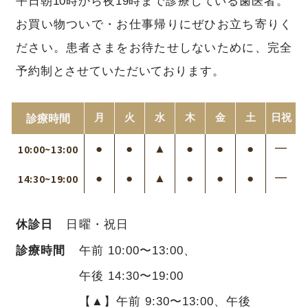
平日朝10時から夜19時まで診療している歯医者。
お買い物ついで・お仕事帰りにぜひお立ち寄りく
ださい。
患者さまをお待たせしないために、完全
予約制とさせていただいております。
月
火
水
木
金
土
日
祝
診療時間
●
●
▲
●
●
●
━
10:00~13:00
●
●
▲
●
●
●
━
14:30~19:00
休診日
日曜・祝日
診療時間
午前 10:00〜13:00、
午後 14:30〜19:00
【▲】午前 9:30〜13:00、午後