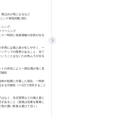
EMSエアフロークリーニング
担当医
長﨑公壽先生
主訴
歯を白くしたい、
グ、
エアフロー代 3,300円
期間
1ヶ月（ホワイトニ
ークリーニング
費用
44,000円
以上に白くすることはできないこと
治療内容
オフィスホワイトニ
安定な上気道感染症、慢性気管支
ング
吸器官疾患などをお持ちの方やパウ
治療に伴うリスク
・薬剤の作用によ
ルギーがある方、重度歯周病や強い
可能性
他にも特定の条件に当てはまる方は
・歯の特徴により
場合があること
度の施術ではトー
の歯が同じ色味と
可能性
・ホワイトスポッ
ーニング
お悩み別治療
えるようになる可
・薬剤が誤って歯
歯の黄ばみが気になる
に白濁し疼痛が起
がほとんど）
・永久的な処置で
よって色戻りが必
やすい状況なので
2024-11-13
30代
EMSエアフロークリーニ
オフィスホワイトニング
歯の