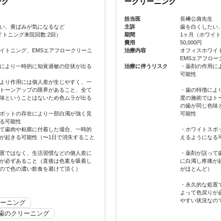
担当医
長﨑公壽先生
主訴
着色を取りたい
生
期間
2週間
たい、黄ばみが気になるなど
費用
保険クリーニン
イトニング来院回数:3回）
治療内容
EMSエアフロ
治療に伴うリスク
・本来の歯の色
ワイトニング、
・重症または不
ロークリーニング
炎、喘息など呼
用により一時的に知覚過敏の症状が出る
ダー成分にアレ
炎症があるなど
施術が行えない
により作用には個人差が生じやすく、一
はトーンアップの限界があること、全て
色味ということはないため色ムラが出る
2026-07-15
30代
EMSエアフロークリ
スポットの存在により一部白濁が強く見
予防歯科
歯のクリーニング
なる可能性
って歯肉や粘膜に付着した場合、一時的
痛が起きる可能性（〜1日で消失すること
）
処置ではなく、生活習慣などの個人差に
りが必ずあること（直後は色素を吸着し
なので色の濃い飲食を避けて頂く）