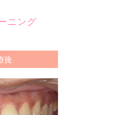
ーニング
療後