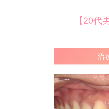
【20代
治