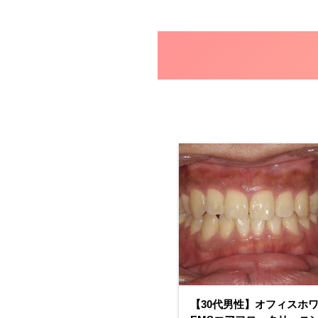
EMS
ホ
エア
ワ
フロ
イ
ーク
ト
リー
ニ
ニン
ン
グ
グ
ホワイトニング・
【20代男性】オフィスホ