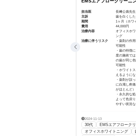
ニング
ークリーニング
先生
担当医
長﨑公壽先
したい、黄ばみが気になるなど
主訴
歯を白くし
ホワイトニング来院回数:2回）
期間
1ヶ月（ホワ
費用
50,000円
ホワイトニング、EMSエアフロークリーニ
治療内容
オフィスホ
EMSエアフ
作用により一時的に知覚過敏の症状が出る
治療に伴うリスク
・薬剤の作
可能性
徴により作用には個人差が生じやすく、一
ではトーンアップの限界があること、全て
・歯の特徴
じ色味ということはないため色ムラが出る
度の施術で
の歯が同じ
トスポットの存在により一部白濁が強く見
可能性
になる可能性
誤って歯肉や粘膜に付着した場合、一時的
・ホワイト
疼痛が起きる可能性（〜1日で消失すること
えるように
ど）
な処置ではなく、生活習慣などの個人差に
・薬剤が誤
戻りが必ずあること（直後は色素を吸着し
に白濁し疼
況なので色の濃い飲食を避けて頂く）
がほとんど
・永久的な
よって色戻
やすい状況
クリーニング
歯のクリーニング