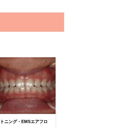
EMS
ホ
審
エア
ワ
美
フロ
イ
治
ーク
ト
療
リー
ニ
ニン
ン
グ
グ
ロークリーニング
【30代男性】オフィスホワイ