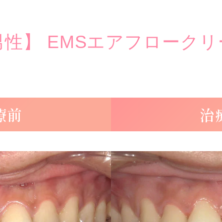
男性】
EMSエアフロー
クリ
療前
治