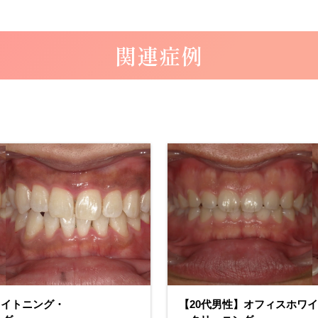
関連症例
EMS
予
エア
防
フロ
歯
ーク
科
リー
ニン
グ
ワイトニング・EMSエアフロ
【30代男性】 EMSエアフ